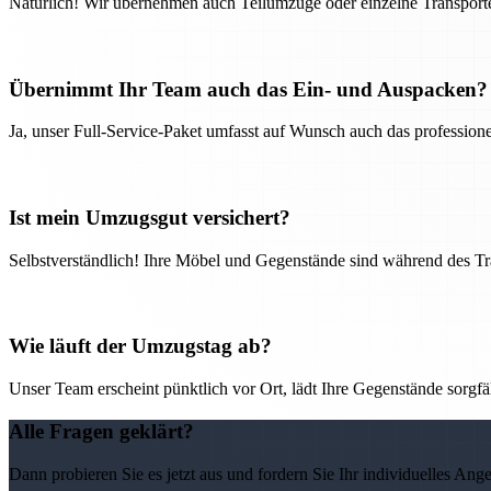
Natürlich! Wir übernehmen auch Teilumzüge oder einzelne Transport
Übernimmt Ihr Team auch das Ein- und Auspacken?
Ja, unser Full-Service-Paket umfasst auf Wunsch auch das professio
Ist mein Umzugsgut versichert?
Selbstverständlich! Ihre Möbel und Gegenstände sind während des Tra
Wie läuft der Umzugstag ab?
Unser Team erscheint pünktlich vor Ort, lädt Ihre Gegenstände sorgfälti
Alle Fragen geklärt?
Dann probieren Sie es jetzt aus und fordern Sie Ihr individuelles Ang