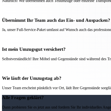
Natürlich! Wir übernehmen auch Teilumzüge oder einzelne Transport
Übernimmt Ihr Team auch das Ein- und Auspacken?
Ja, unser Full-Service-Paket umfasst auf Wunsch auch das professio
Ist mein Umzugsgut versichert?
Selbstverständlich! Ihre Möbel und Gegenstände sind während des Tra
Wie läuft der Umzugstag ab?
Unser Team erscheint pünktlich vor Ort, lädt Ihre Gegenstände sorgfälti
Alle Fragen geklärt?
Dann probieren Sie es jetzt aus und fordern Sie Ihr individuelles Ang