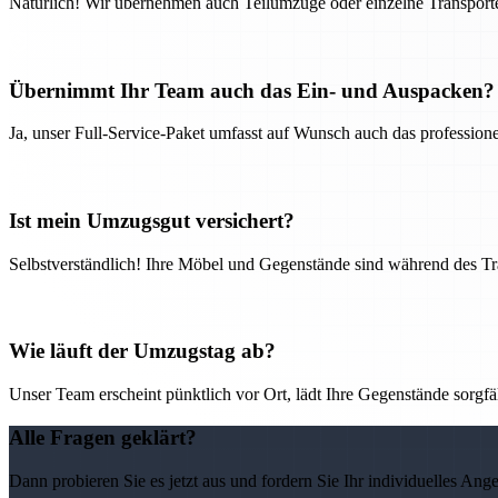
Natürlich! Wir übernehmen auch Teilumzüge oder einzelne Transport
Übernimmt Ihr Team auch das Ein- und Auspacken?
Ja, unser Full-Service-Paket umfasst auf Wunsch auch das professio
Ist mein Umzugsgut versichert?
Selbstverständlich! Ihre Möbel und Gegenstände sind während des Tra
Wie läuft der Umzugstag ab?
Unser Team erscheint pünktlich vor Ort, lädt Ihre Gegenstände sorgfälti
Alle Fragen geklärt?
Dann probieren Sie es jetzt aus und fordern Sie Ihr individuelles Ang