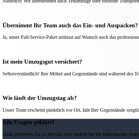
Natürlich! Wir übernehmen auch Teilumzüge oder einzelne Transport
Übernimmt Ihr Team auch das Ein- und Auspacken?
Ja, unser Full-Service-Paket umfasst auf Wunsch auch das professio
Ist mein Umzugsgut versichert?
Selbstverständlich! Ihre Möbel und Gegenstände sind während des Tra
Wie läuft der Umzugstag ab?
Unser Team erscheint pünktlich vor Ort, lädt Ihre Gegenstände sorgfälti
Alle Fragen geklärt?
Dann probieren Sie es jetzt aus und fordern Sie Ihr individuelles Ang