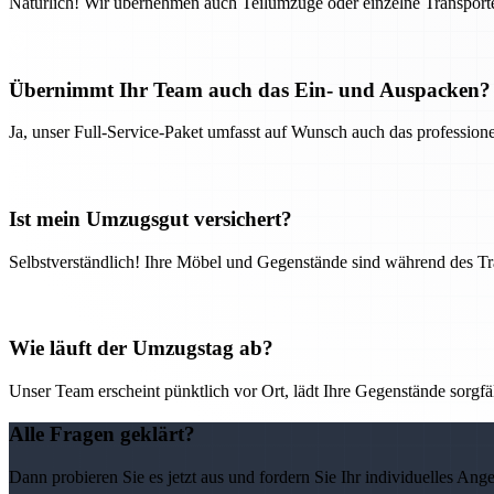
Natürlich! Wir übernehmen auch Teilumzüge oder einzelne Transport
Übernimmt Ihr Team auch das Ein- und Auspacken?
Ja, unser Full-Service-Paket umfasst auf Wunsch auch das professio
Ist mein Umzugsgut versichert?
Selbstverständlich! Ihre Möbel und Gegenstände sind während des Tra
Wie läuft der Umzugstag ab?
Unser Team erscheint pünktlich vor Ort, lädt Ihre Gegenstände sorgfälti
Alle Fragen geklärt?
Dann probieren Sie es jetzt aus und fordern Sie Ihr individuelles Ang