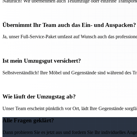
Natürlich! Wir übernehmen auch Teilumzüge oder einzelne Transport
Übernimmt Ihr Team auch das Ein- und Auspacken?
Ja, unser Full-Service-Paket umfasst auf Wunsch auch das professio
Ist mein Umzugsgut versichert?
Selbstverständlich! Ihre Möbel und Gegenstände sind während des Tra
Wie läuft der Umzugstag ab?
Unser Team erscheint pünktlich vor Ort, lädt Ihre Gegenstände sorgfälti
Alle Fragen geklärt?
Dann probieren Sie es jetzt aus und fordern Sie Ihr individuelles Ang